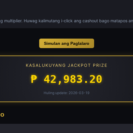
r ang multiplier. Huwag kalimutang i-click ang cashout bago matapos a
Simulan ang Paglalaro
KASALUKUYANG JACKPOT PRIZE
₱ 42,983.20
Huling update: 2026-03-19
lo