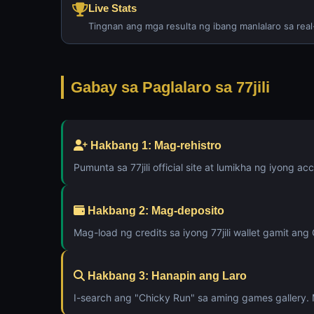
Live Stats
Tingnan ang mga resulta ng ibang manlalaro sa real
Gabay sa Paglalaro sa 77jili
Hakbang 1: Mag-rehistro
Pumunta sa 77jili official site at lumikha ng iyong
Hakbang 2: Mag-deposito
Mag-load ng credits sa iyong 77jili wallet gamit 
Hakbang 3: Hanapin ang Laro
I-search ang "Chicky Run" sa aming games gallery. 