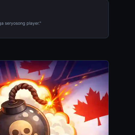
ga seryosong player."