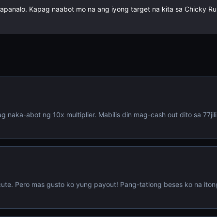
kapanalo. Kapag naabot mo na ang iyong target na kita sa Chicky R
aka-abot ng 10x multiplier. Mabilis din mag-cash out dito sa 77jili, 
e. Pero mas gusto ko yung payout! Pang-tatlong beses ko na itong 