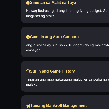
Simulan sa Maliit na Taya
Huwag ibuhos agad ang lahat ng iyong budget. Subu
magtaas ng stake.
Gamitin ang Auto-Cashout
Ang disiplina ay susi sa 77jili. Magtakda ng makat
emosyon.
Suriin ang Game History
Tingnan ang mga nakaraang multiplier sa ibaba ng
malaki.
Tamang Bankroll Management