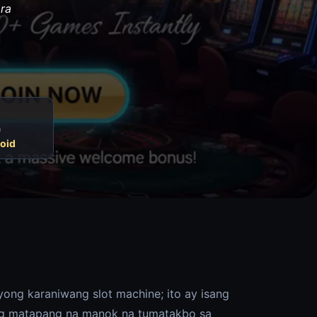
ra
m
oid
iyong karaniwang slot machine; ito ay isang
ang matapang na manok na tumatakbo sa