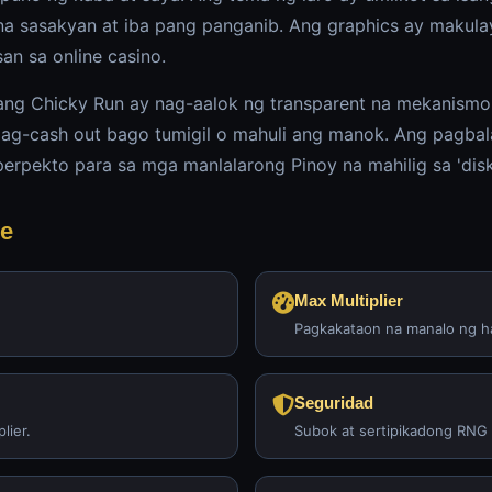
a sasakyan at iba pang panganib. Ang graphics ay makulay
an sa online casino.
 ang Chicky Run ay nag-aalok ng transparent na mekanism
: mag-cash out bago tumigil o mahuli ang manok. Ang pagba
erpekto para sa mga manlalarong Pinoy na mahilig sa 'diska
ye
Max Multiplier
Pagkakataon na manalo ng h
Seguridad
lier.
Subok at sertipikadong RNG p