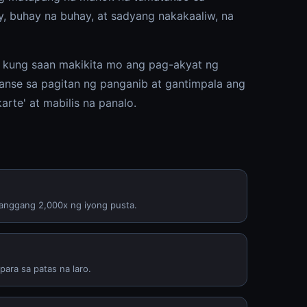
, buhay na buhay, at sadyang nakakaaliw, na
o kung saan makikita mo ang pag-akyat ng
lanse sa pagitan ng panganib at gantimpala ang
rte' at mabilis na panalo.
anggang 2,000x ng iyong pusta.
ara sa patas na laro.