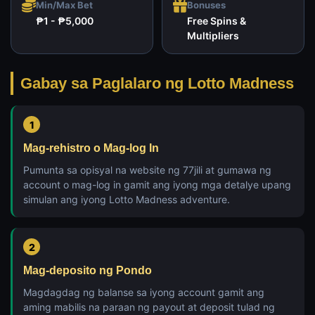
Min/Max Bet
Bonuses
₱1 - ₱5,000
Free Spins &
Multipliers
Gabay sa Paglalaro ng Lotto Madness
1
Mag-rehistro o Mag-log In
Pumunta sa opisyal na website ng 77jili at gumawa ng
account o mag-log in gamit ang iyong mga detalye upang
simulan ang iyong Lotto Madness adventure.
2
Mag-deposito ng Pondo
Magdagdag ng balanse sa iyong account gamit ang
aming mabilis na paraan ng payout at deposit tulad ng