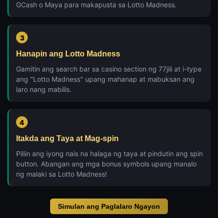
GCash o Maya para makapusta sa Lotto Madness.
3
Hanapin ang Lotto Madness
Gamitin ang search bar sa casino section ng 77jili at i-type
ang "Lotto Madness" upang mahanap at mabuksan ang
laro nang mabilis.
4
Itakda ang Taya at Mag-spin
Piliin ang iyong nais na halaga ng taya at pindutin ang spin
button. Abangan ang mga bonus symbols upang manalo
ng malaki sa Lotto Madness!
Simulan ang Paglalaro Ngayon