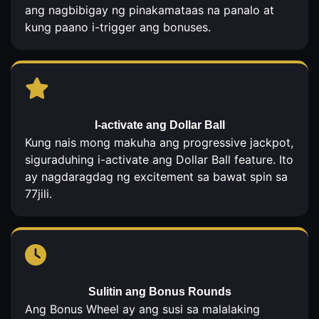
ang nagbibigay ng pinakamataas na panalo at
kung paano i-trigger ang bonuses.
I-activate ang Dollar Ball
Kung nais mong makuha ang progressive jackpot,
siguraduhing i-activate ang Dollar Ball feature. Ito
ay nagdaragdag ng excitement sa bawat spin sa
77jili.
Sulitin ang Bonus Rounds
Ang Bonus Wheel ay ang susi sa malalaking