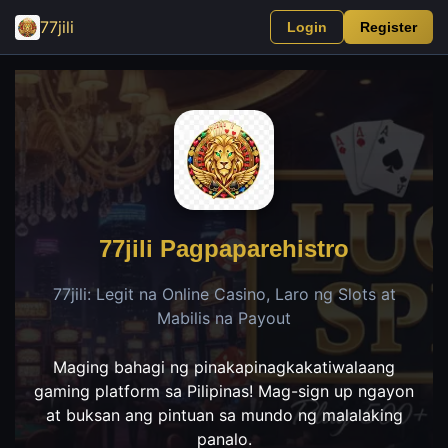
77jili
Login
Register
77jili Pagpaparehistro
77jili: Legit na Online Casino, Laro ng Slots at
Mabilis na Payout
Maging bahagi ng pinakapinagkakatiwalaang
gaming platform sa Pilipinas! Mag-sign up ngayon
at buksan ang pintuan sa mundo ng malalaking
panalo.