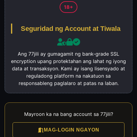
18+
Seguridad ng Account at Tiwala
Ang 77jili ay gumagamit ng bank-grade SSL
encryption upang protektahan ang lahat ng iyong
data at transaksyon. Kami ay isang lisensyado at
reguladong platform na nakatuon sa
responsableng paglalaro at patas na laban.
Mayroon ka na bang account sa 77jili?
MAG-LOGIN NGAYON