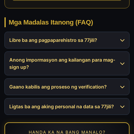
Mga Madalas Itanong (FAQ)
Libre ba ang pagpaparehistro sa 77jili?
Anong impormasyon ang kailangan para mag-
sign up?
Gaano kabilis ang proseso ng verification?
Ligtas ba ang aking personal na data sa 77jili?
HANDA KA NA BANG MANALO?