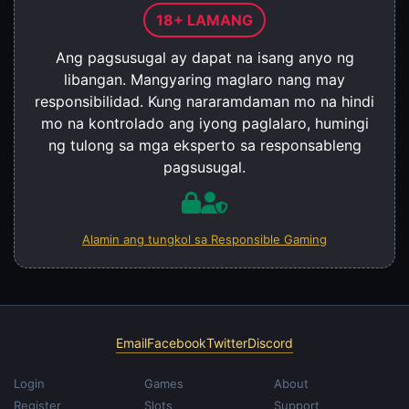
18+ LAMANG
Ang pagsusugal ay dapat na isang anyo ng
libangan. Mangyaring maglaro nang may
responsibilidad. Kung nararamdaman mo na hindi
mo na kontrolado ang iyong paglalaro, humingi
ng tulong sa mga eksperto sa responsableng
pagsusugal.
Alamin ang tungkol sa Responsible Gaming
Email
Facebook
Twitter
Discord
Login
Games
About
Register
Slots
Support