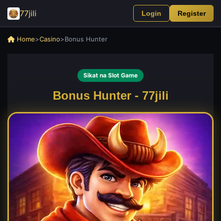
77jili
Login
Register
Home
>
Casino
>
Bonus Hunter
Sikat na Slot Game
Bonus Hunter - 77jili