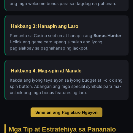
ang mga welcome bonus para sa dagdag na puhunan.
Hakbang 3: Hanapin ang Laro
Pumunta sa Casino section at hanapin ang
Bonus Hunter
.
I-click ang game card upang simulan ang iyong
paglalakbay sa paghahanap ng jackpot.
Hakbang 4: Mag-spin at Manalo
Itakda ang iyong taya ayon sa iyong budget at i-click ang
spin button. Abangan ang mga special symbols para ma-
unlock ang mga bonus features ng laro.
Simulan ang Paglalaro Ngayon
Mga Tip at Estratehiya sa Pananalo