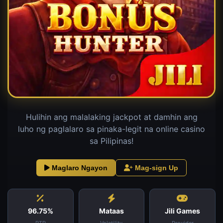
Hulihin ang malalaking jackpot at damhin ang
luho ng paglalaro sa pinaka-legit na online casino
sa Pilipinas!
Maglaro Ngayon
Mag-sign Up
96.75%
Mataas
Jili Games