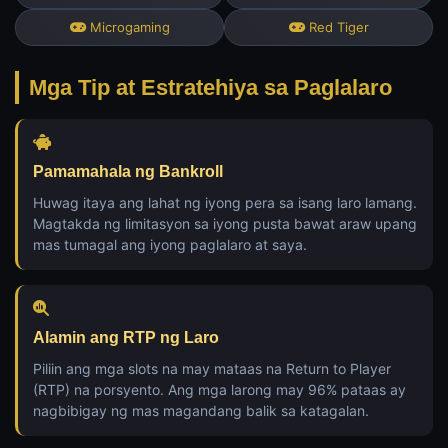
Microgaming
Red Tiger
Mga Tip at Estratehiya sa Paglalaro
Pamamahala ng Bankroll
Huwag itaya ang lahat ng iyong pera sa isang laro lamang.
Magtakda ng limitasyon sa iyong pusta bawat araw upang
mas tumagal ang iyong paglalaro at saya.
Alamin ang RTP ng Laro
Piliin ang mga slots na may mataas na Return to Player
(RTP) na porsyento. Ang mga larong may 96% pataas ay
nagbibigay ng mas magandang balik sa katagalan.