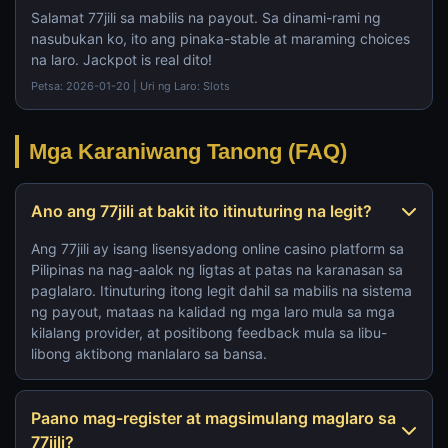
Salamat 77jili sa mabilis na payout. Sa dinami-rami ng
nasubukan ko, ito ang pinaka-stable at maraming choices
na laro. Jackpot is real dito!
Petsa: 2026-01-20 | Uri ng Laro: Slots
Mga Karaniwang Tanong (FAQ)
Ano ang 77jili at bakit ito itinuturing na legit?
Ang 77jili ay isang lisensyadong online casino platform sa
Pilipinas na nag-aalok ng ligtas at patas na karanasan sa
paglalaro. Itinuturing itong legit dahil sa mabilis na sistema
ng payout, mataas na kalidad ng mga laro mula sa mga
kilalang provider, at positibong feedback mula sa libu-
libong aktibong manlalaro sa bansa.
Paano mag-register at magsimulang maglaro sa
77jili?