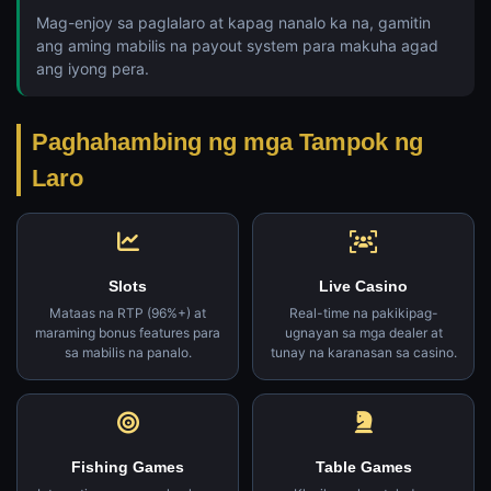
Mag-enjoy sa paglalaro at kapag nanalo ka na, gamitin
ang aming mabilis na payout system para makuha agad
ang iyong pera.
Paghahambing ng mga Tampok ng
Laro
Slots
Live Casino
Mataas na RTP (96%+) at
Real-time na pakikipag-
maraming bonus features para
ugnayan sa mga dealer at
sa mabilis na panalo.
tunay na karanasan sa casino.
Fishing Games
Table Games