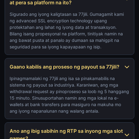
at pera sa platform na ito?
Sigurado ang iyong kaligtasan sa 77jili. Gumagamit kami
ng advanced SSL encryption technology upang
protektahan ang lahat ng iyong data at transaksyon.
Bilang isang propesyonal na platform, tinitiyak namin na
ang bawat pusta at panalo ay dumaan sa mahigpit na
seguridad para sa iyong kapayapaan ng isip.
Gaano kabilis ang proseso ng payout sa 77jili?
Ipinagmamalaki ng 77jili ang isa sa pinakamabilis na
sistema ng payout sa industriya. Karaniwan, ang mga
withdrawal request ay pinoproseso sa loob ng 5 hanggang
15 minuto. Sinusuportahan namin ang mga lokal na e-
wallets at bank transfers para masiguro na makuha mo
ang iyong napanalunan nang walang antala.
Ano ang ibig sabihin ng RTP sa inyong mga slot
games?