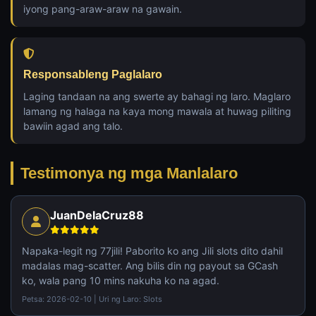
iyong pang-araw-araw na gawain.
Responsableng Paglalaro
Laging tandaan na ang swerte ay bahagi ng laro. Maglaro
lamang ng halaga na kaya mong mawala at huwag piliting
bawiin agad ang talo.
Testimonya ng mga Manlalaro
JuanDelaCruz88
Napaka-legit ng 77jili! Paborito ko ang Jili slots dito dahil
madalas mag-scatter. Ang bilis din ng payout sa GCash
ko, wala pang 10 mins nakuha ko na agad.
Petsa: 2026-02-10 | Uri ng Laro: Slots