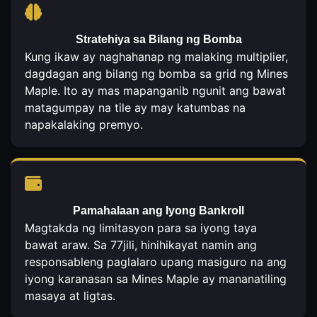
Stratehiya sa Bilang ng Bomba
Kung ikaw ay naghahanap ng malaking multiplier,
dagdagan ang bilang ng bomba sa grid ng Mines
Maple. Ito ay mas mapanganib ngunit ang bawat
matagumpay na tile ay may katumbas na
napakalaking premyo.
Pamahalaan ang Iyong Bankroll
Magtakda ng limitasyon para sa iyong taya
bawat araw. Sa 77jili, hinihikayat namin ang
responsableng paglalaro upang masiguro na ang
iyong karanasan sa Mines Maple ay mananatiling
masaya at ligtas.