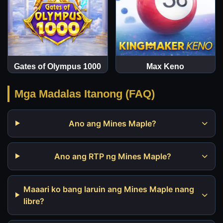
Gates of Olympus 1000
Max Keno
Mga Madalas Itanong (FAQ)
Ano ang Mines Maple?
Ano ang RTP ng Mines Maple?
Maaari ko bang laruin ang Mines Maple nang
libre?