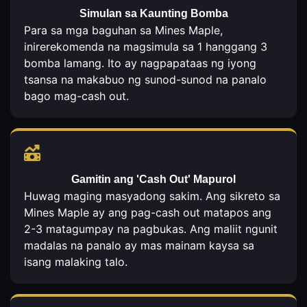
Simulan sa Kaunting Bomba
Para sa mga baguhan sa Mines Maple,
inirerekomenda na magsimula sa 1 hanggang 3
bomba lamang. Ito ay nagpapataas ng iyong
tsansa na makabuo ng sunod-sunod na panalo
bago mag-cash out.
Gamitin ang 'Cash Out' Mapurol
Huwag maging masyadong sakim. Ang sikreto sa
Mines Maple ay ang pag-cash out matapos ang
2-3 matagumpay na pagbukas. Ang maliit ngunit
madalas na panalo ay mas mainam kaysa sa
isang malaking talo.