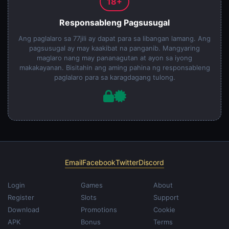
18+
Responsableng Pagsusugal
Ang paglalaro sa 77jili ay dapat para sa libangan lamang. Ang
pagsusugal ay may kaakibat na panganib. Mangyaring
maglaro nang may pananagutan at ayon sa iyong
makakayanan. Bisitahin ang aming pahina ng responsableng
paglalaro para sa karagdagang tulong.
Email
Facebook
Twitter
Discord
Login
Games
About
Register
Slots
Support
Download
Promotions
Cookie
APK
Bonus
Terms