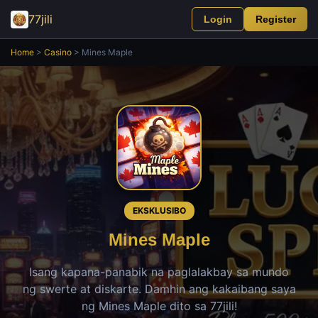
77jili
Login
Register
Home
>
Casino
> Mines Maple
EKSKLUSIBO
Mines Maple
Isang kapana-panabik na paglalakbay sa mundo
ng swerte at diskarte. Damhin ang kakaibang saya
ng Mines Maple dito sa 77jili!