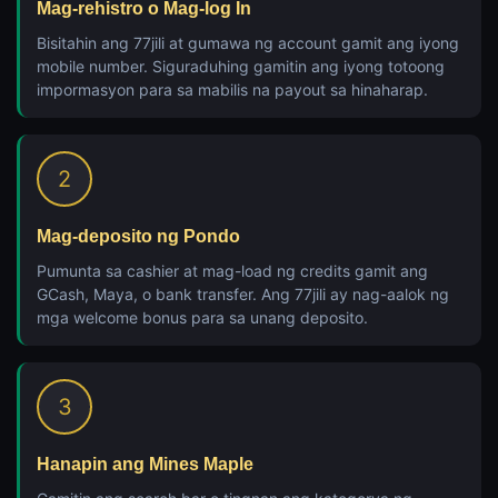
Mag-rehistro o Mag-log In
Bisitahin ang 77jili at gumawa ng account gamit ang iyong
mobile number. Siguraduhing gamitin ang iyong totoong
impormasyon para sa mabilis na payout sa hinaharap.
2
Mag-deposito ng Pondo
Pumunta sa cashier at mag-load ng credits gamit ang
GCash, Maya, o bank transfer. Ang 77jili ay nag-aalok ng
mga welcome bonus para sa unang deposito.
3
Hanapin ang Mines Maple