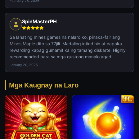
February 28, 2026
SpinMasterPH
Sa lahat ng mines games na nalaro ko, pinaka-fair ang
Mines Maple dito sa 77jili. Madaling intindihin at napaka-
rewarding kapag gumamit ka ng tamang diskarte. Highly
recommended para sa mga gustong manalo agad.
January 20, 2026
Mga Kaugnay na Laro