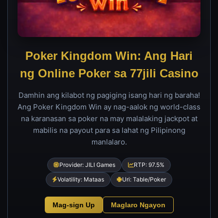
Poker Kingdom Win: Ang Hari
ng Online Poker sa 77jili Casino
Damhin ang kilabot ng pagiging isang hari ng baraha!
Ang Poker Kingdom Win ay nag-aalok ng world-class
na karanasan sa poker na may malalaking jackpot at
mabilis na payout para sa lahat ng Pilipinong
manlalaro.
Provider: JILI Games
RTP: 97.5%
Volatility: Mataas
Uri: Table/Poker
Mag-sign Up
Maglaro Ngayon