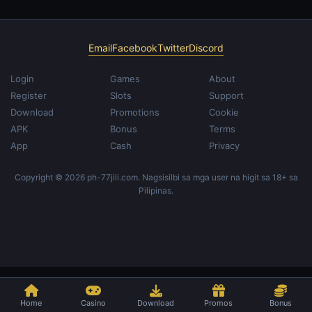
Email
Facebook
Twitter
Discord
Login
Games
About
Register
Slots
Support
Download
Promotions
Cookie
APK
Bonus
Terms
App
Cash
Privacy
Copyright © 2026 ph-77jili.com. Nagsisilbi sa mga user na higit sa 18+ sa
Pilipinas.
Home
Casino
Download
Promos
Bonus