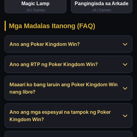
Magic Lamp
Pangingisda sa Arkade
JILI Games
JILI Games
Mga Madalas Itanong (FAQ)
Ano ang Poker Kingdom Win?
Ano ang RTP ng Poker Kingdom Win?
Maaari ko bang laruin ang Poker Kingdom Win
nang libre?
Ano ang mga espesyal na tampok ng Poker
Kingdom Win?