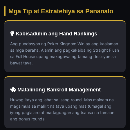
Mga Tip at Estratehiya sa Pananalo
Kabisaduhin ang Hand Rankings
Ang pundasyon ng Poker Kingdom Win ay ang kaalaman
sa mga baraha. Alamin ang pagkakaiba ng Straight Flush
sa Full House upang makagawa ng tamang desisyon sa
bawat taya.
Matalinong Bankroll Management
Huwag itaya ang lahat sa isang round. Mas mainam na
magsimula sa maliliit na taya upang mas tumagal ang
iyong paglalaro at madagdagan ang tsansa na tamaan
ang bonus rounds.