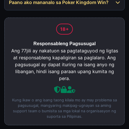
Paano ako mananalo sa Poker Kingdom Win?
18+
Responsableng Pagsusugal
Ang 77jili ay nakatuon sa pagtataguyod ng ligtas
at responsableng kapaligiran sa paglalaro. Ang
pagsusugal ay dapat ituring na isang anyo ng
libangan, hindi isang paraan upang kumita ng
pera.
Kung ikaw o ang isang taong kilala mo ay may problema sa
pagsusugal, mangyaring makipag-ugnayan sa aming
support team o bumisita sa mga lokal na organisasyon ng
suporta sa Pilipinas.