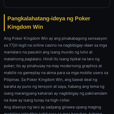
Pangkalahatang-ideya ng Poker
Kingdom Win
Ang Poker Kingdom Win ay ang pinakabagong sensasyon
sa 77jili legit na online casino na nagbibigay-daan sa mga
manlalaro na pasukin ang isang mundo ng luho at
matalinong paglalaro. Hindi ito isang tipikal na laro ng
poker; ito ay pinahusay na may modernong graphics at
mabilis na gameplay na akma para sa mga mobile users sa
Pilipinas. Sa Poker Kingdom Win, ang bawat deal ng
baraha ay puno ng tensyon at saya, habang ang tema ng
isang marangyang kaharian ay nagbibigay ng pakiramdam
na ikaw ay isang tunay na high-roller.
Ang disenyo ng laro ay sadyang ginawa upang maging
madaling intindihin kahit para sa mga baguhan, habang