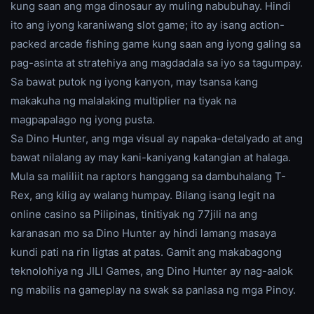
kung saan ang mga dinosaur ay muling nabubuhay. Hindi
ito ang iyong karaniwang slot game; ito ay isang action-
packed arcade fishing game kung saan ang iyong galing sa
pag-asinta at stratehiya ang magdadala sa iyo sa tagumpay.
Sa bawat putok ng iyong kanyon, may tsansa kang
makakuha ng malalaking multiplier na tiyak na
magpapalago ng iyong pusta.
Sa Dino Hunter, ang mga visual ay napaka-detalyado at ang
bawat nilalang ay may kani-kaniyang katangian at halaga.
Mula sa maliliit na raptors hanggang sa dambuhalang T-
Rex, ang kilig ay walang humpay. Bilang isang legit na
online casino sa Pilipinas, tinitiyak ng 77jili na ang
karanasan mo sa Dino Hunter ay hindi lamang masaya
kundi pati na rin ligtas at patas. Gamit ang makabagong
teknolohiya ng JILI Games, ang Dino Hunter ay nag-aalok
ng mabilis na gameplay na swak sa panlasa ng mga Pinoy.