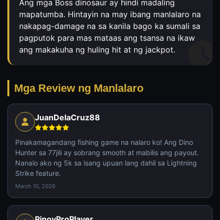
Ang mga Boss dinosaur ay hindi madaling
mapatumba. Hintayin na may ibang manlalaro na
nakapag-damage na sa kanila bago ka sumali sa
pagputok para mas mataas ang tsansa na ikaw
ang makakuha ng huling hit at ng jackpot.
Mga Review ng Manlalaro
JuanDelaCruz88
Pinakamagandang fishing game na nalaro ko! Ang Dino
Hunter sa 77jili ay sobrang smooth at mabilis ang payout.
Nanalo ako ng 5k sa isang upuan lang dahil sa Lightning
Strike feature.
March 10, 2026
PinoyProPlayer