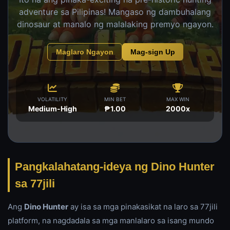
adventure sa Pilipinas! Mangaso ng dambuhalang
dinosaur at manalo ng malalaking premyo ngayon.
Maglaro Ngayon
Mag-sign Up
VOLATILITY
MIN BET
MAX WIN
Medium-High
₱1.00
2000x
Pangkalahatang-ideya ng Dino Hunter
sa 77jili
Ang
Dino Hunter
ay isa sa mga pinakasikat na laro sa 77jili
platform, na nagdadala sa mga manlalaro sa isang mundo