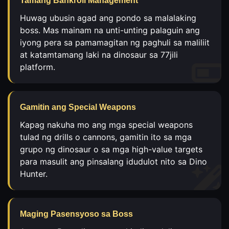
Tamang Bankroll Management
Huwag ubusin agad ang pondo sa malalaking
boss. Mas mainam na unti-unting palaguin ang
iyong pera sa pamamagitan ng paghuli sa maliliit
at katamtamang laki na dinosaur sa 77jili
platform.
Gamitin ang Special Weapons
Kapag nakuha mo ang mga special weapons
tulad ng drills o cannons, gamitin ito sa mga
grupo ng dinosaur o sa mga high-value targets
para masulit ang pinsalang idudulot nito sa Dino
Hunter.
Maging Pasensyoso sa Boss